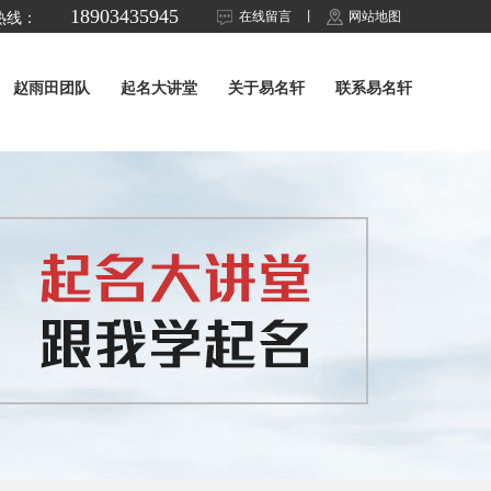
18903435945
在线留言
丨
网站地图
热线：
赵雨田团队
起名大讲堂
关于易名轩
联系易名轩