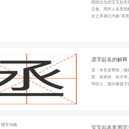
想给出生的宝宝起名
玉食。用作人名意指
女之美者曰为姝”本
众、…
丞字起名的解释
丞：本意是帮助，辅
责、有承担、有才华
华的人，预示着孩子
载，映…
宝宝起名常用字3