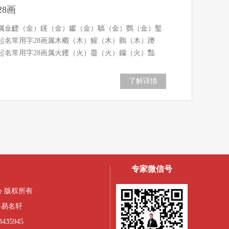
8画
画属金齼（金）钂（金）钀（金）驨（金）鸚（金）鑿
起名常用字28画属木欟（木）鱹（木）鸛（木）躨
起名常用字28画属火钁（火）麢（火）钄（火）豔
了解详情
专家微信号
 版权所有
-易名轩
435945