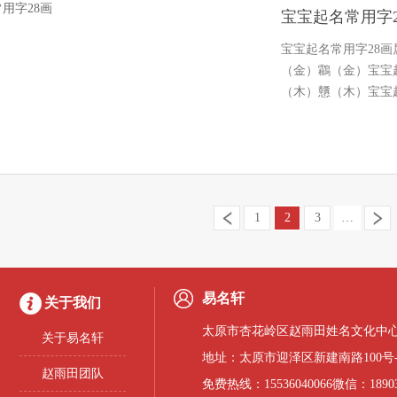
宝宝起名常用字2
宝宝起名常用字28
（金）鸘（金）宝宝
（木）戇（木）宝宝
（火）…
1
2
3
…
易名轩
关于我们
太原市杏花岭区赵雨田姓名文化中心
关于易名轩
地址：太原市迎泽区新建南路100号
赵雨田团队
免费热线：15536040066微信：18903