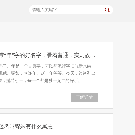
宝宝起名：起个带“年”字的好名字，看着普通，实则故事感十足
熟了。年是一个古典字，可以与流行字旧瓶新水结
观感。譬如，李逢年、赵丰年等等。今天，边肖列出
之誉，抛砖引玉，每一个都是独一无二的好听。
了解详情
起名叫锦姝有什么寓意