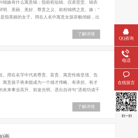
叫锦姝有什么寓意锦：指前程似锦、仪表堂堂、锦衣
鲜明、美丽、美好、尊贵之义、前程锦绣之意。姝：”
意是指美丽的女子。用在人名中寓意女孩容貌俏丽，出
了解详情
QQ咨询
电话
佐。用在名字中代表尊贵、富贵、寓意性格坚强、负
。寓意孩子将来能成为一个雄才伟略、有承担、有才
在线留言
的未来事业高升、前途光明。丞出自诗句“丞相功成千
了解详情
扫一扫
0画