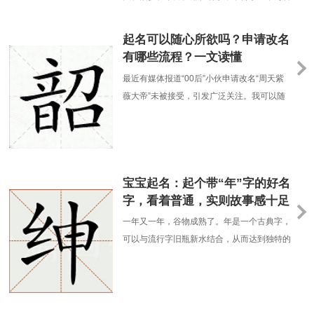
的样子，同时也含有自......
慧、才能、学识等正面特质相联系，形容学问
广博、内涵深厚。同时也寄托了父母对孩子的
起名可以随心所欲吗？申请改名
美好期望，希望孩子能够博学多才、有文化素
有哪些流程？一文读懂
养、志向远大。可以展现出孩子未来的潜力和
最近有媒体报道“00后”小伙申请改名“周天紫
美好前景，也寄托了对其未来美好发展的祝
薇大帝”未被接受，引发广泛关注。我可以随
愿。尧：本意表示高......
心所欲地选择我的名字吗？申请更名的程序有
哪些？一文了解↓
宝宝起名：起个带“年”字的好名
字，看着普通，实则故事感十足
一年又一年，谷物成熟了。年是一个古典字，
可以与流行字旧瓶新水结合，从而达到独特的
观感。譬如，李逢年、赵丰年等等。今天，边
肖列出了几个乐队“年”字之誉，抛砖引玉，每
一个都是独一无二的好听。