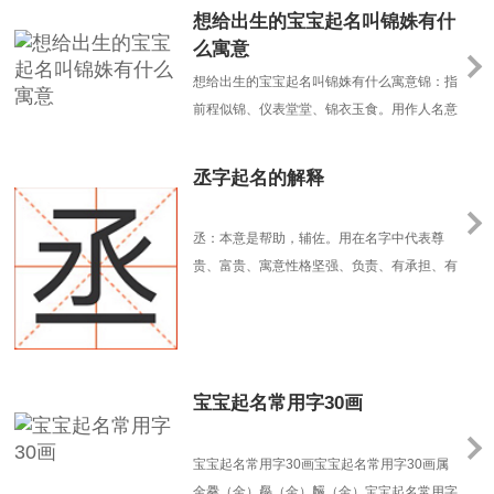
想给出生的宝宝起名叫锦姝有什
么寓意
想给出生的宝宝起名叫锦姝有什么寓意锦：指
前程似锦、仪表堂堂、锦衣玉食。用作人名意
指鲜明、美丽、美好、尊贵之义、前程锦绣之
意。姝：”女之美者曰为姝”本意是指美丽的女
丞字起名的解释
子。用在人名中寓意女孩容貌俏丽，出众、温
顺柔和，性格温柔小意、貌美如花、幸福吉
丞：本意是帮助，辅佐。用在名字中代表尊
祥。锦姝这个名字典雅富贵、雅致大方、名字
贵、富贵、寓意性格坚强、负责、有承担、有
与姓氏的组合相......
才华。寓意孩子将来能成为一个雄才伟略、有
承担、有才华的人，预示着孩子的未来事业高
升、前途光明。丞出自诗句“丞相功成千载，
映黄流清澈”指丞相，人名中引申为高贵、足
宝宝起名常用字30画
智多谋、精明能干之义；此外，在古代指丞
相，用于男孩名字引......
宝宝起名常用字30画宝宝起名常用字30画属
金爨（金）厵（金）麣（金）宝宝起名常用字