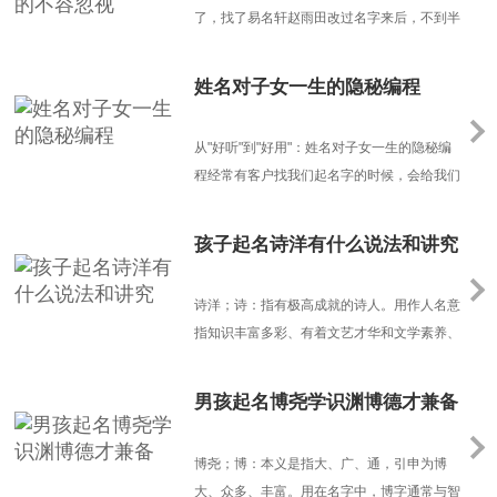
从，起名时......
了，找了易名轩赵雨田改过名字来后，不到半
年，就变成了一个充满阳刚之气的小男子汉。
姓名对子女一生的隐秘编程
从"好听"到"好用"：姓名对子女一生的隐秘编
程经常有客户找我们起名字的时候，会给我们
提一些要求：名字"要像言情小说男主""希望带
诗经里的植物""最好能和妈妈姓氏谐音"...这些
孩子起名诗洋有什么说法和讲究
充满文学想象却不得要领的需求，暴露出当代
父母对姓名学的根本误解。——我们把命名当
诗洋；诗：指有极高成就的诗人。用作人名意
成了审美竞赛，却忘了它本质上是套能量编码
指知识丰富多彩、有着文艺才华和文学素养、
系统。一、......
成就不凡，拥有优雅的气质和卓越出众的才
华。另外，还有诗情画意的意思，多指孩子生
男孩起名博尧学识渊博德才兼备
活很有情调、未来的日子如诗如画，诗情画
意。洋：字有喜庆，得意，自信，美好的含
博尧；博：本义是指大、广、通，引申为博
义，如喜气洋洋、洋洋得意，是形容非常高兴
大、众多、丰富。用在名字中，博字通常与智