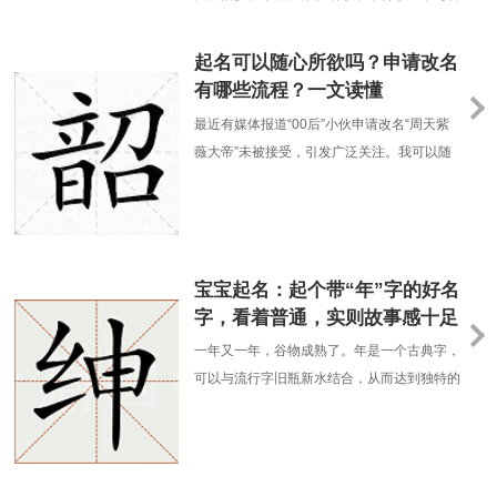
的样子，同时也含有自......
慧、才能、学识等正面特质相联系，形容学问
广博、内涵深厚。同时也寄托了父母对孩子的
起名可以随心所欲吗？申请改名
美好期望，希望孩子能够博学多才、有文化素
有哪些流程？一文读懂
养、志向远大。可以展现出孩子未来的潜力和
最近有媒体报道“00后”小伙申请改名“周天紫
美好前景，也寄托了对其未来美好发展的祝
薇大帝”未被接受，引发广泛关注。我可以随
愿。尧：本意表示高......
心所欲地选择我的名字吗？申请更名的程序有
哪些？一文了解↓
宝宝起名：起个带“年”字的好名
字，看着普通，实则故事感十足
一年又一年，谷物成熟了。年是一个古典字，
可以与流行字旧瓶新水结合，从而达到独特的
观感。譬如，李逢年、赵丰年等等。今天，边
肖列出了几个乐队“年”字之誉，抛砖引玉，每
一个都是独一无二的好听。