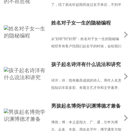
从，起名时......
了，找了易名轩赵雨田改过名字来后，不到半
年，就变成了一个充满阳刚之气的小男子汉。
姓名对子女一生的隐秘编程
从"好听"到"好用"：姓名对子女一生的隐秘编
程经常有客户找我们起名字的时候，会给我们
提一些要求：名字"要像言情小说男主""希望带
诗经里的植物""最好能和妈妈姓氏谐音"...这些
孩子起名诗洋有什么说法和讲究
充满文学想象却不得要领的需求，暴露出当代
父母对姓名学的根本误解。——我们把命名当
诗洋；诗：指有极高成就的诗人。用作人名意
成了审美竞赛，却忘了它本质上是套能量编码
指知识丰富多彩、有着文艺才华和文学素养、
系统。一、......
成就不凡，拥有优雅的气质和卓越出众的才
华。另外，还有诗情画意的意思，多指孩子生
男孩起名博尧学识渊博德才兼备
活很有情调、未来的日子如诗如画，诗情画
意。洋：字有喜庆，得意，自信，美好的含
博尧；博：本义是指大、广、通，引申为博
义，如喜气洋洋、洋洋得意，是形容非常高兴
大、众多、丰富。用在名字中，博字通常与智