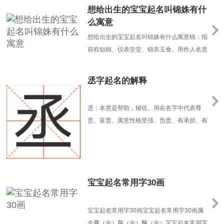
想给出生的宝宝起名叫锦姝有什
么寓意
想给出生的宝宝起名叫锦姝有什么寓意锦：指
前程似锦、仪表堂堂、锦衣玉食。用作人名意
指鲜明、美丽、美好、尊贵之义、前程锦绣之
意。姝：”女之美者曰为姝”本意是指美丽的女
丞字起名的解释
子。用在人名中寓意女孩容貌俏丽，出众、温
顺柔和，性格温柔小意、貌美如花、幸福吉
丞：本意是帮助，辅佐。用在名字中代表尊
祥。锦姝这个名字典雅富贵、雅致大方、名字
贵、富贵、寓意性格坚强、负责、有承担、有
与姓氏的组合相......
才华。寓意孩子将来能成为一个雄才伟略、有
承担、有才华的人，预示着孩子的未来事业高
升、前途光明。丞出自诗句“丞相功成千载，
映黄流清澈”指丞相，人名中引申为高贵、足
宝宝起名常用字30画
智多谋、精明能干之义；此外，在古代指丞
相，用于男孩名字引......
宝宝起名常用字30画宝宝起名常用字30画属
金爨（金）厵（金）麣（金）宝宝起名常用字