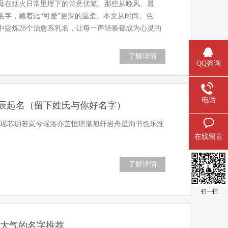
母在烟火日常里埋下的诗意伏笔。那些从晚风、晨
名字，藏着比“可爱”更深的温柔。本文从时间、色
中提炼28个治愈系乳名，让每一声轻唤都成为心灵的
了解详情
QQ咨询
电话
辰起名（留下姓氏与你好名字）
觅芷瑶芯玥若岚兮瑶洛亦芷恒璟湛旭轩岩舟星洵书也乐淮
在线留言
了解详情
扫一扫
高端大气的名字推荐