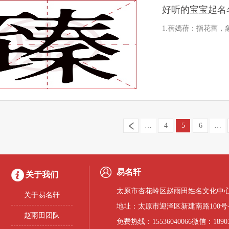
好听的宝宝起名
1.蓓嫣蓓：指花蕾
…
4
5
6
…
易名轩
关于我们
太原市杏花岭区赵雨田姓名文化中心
关于易名轩
地址：太原市迎泽区新建南路100号
赵雨田团队
免费热线：15536040066微信：18903