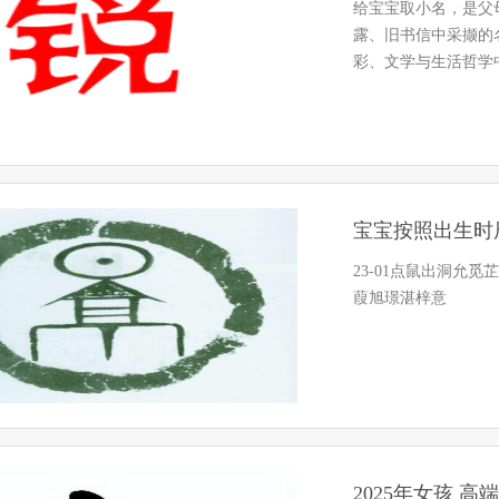
给宝宝取小名，是父
露、旧书信中采撷的
彩、文学与生活哲学
柔软抚触…
宝宝按照出生时
23-01点鼠出洞允
葭旭璟湛梓意
2025年女孩 