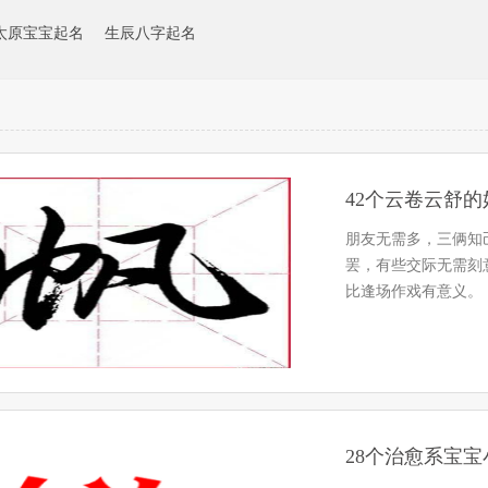
太原宝宝起名
生辰八字起名
42个云卷云舒
朋友无需多，三俩知
罢，有些交际无需刻
比逢场作戏有意义。