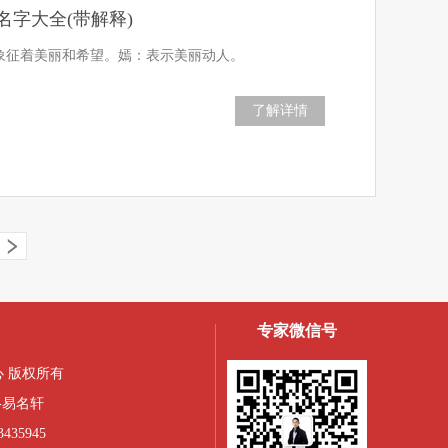
名字大全(带解释)
，象征着美丽和希望。嫣：表示美丽动人。
了解详情
专家微信号
 版权所有
-易名轩
435945