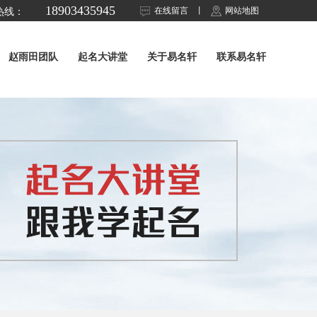
18903435945
在线留言
丨
网站地图
热线：
赵雨田团队
起名大讲堂
关于易名轩
联系易名轩