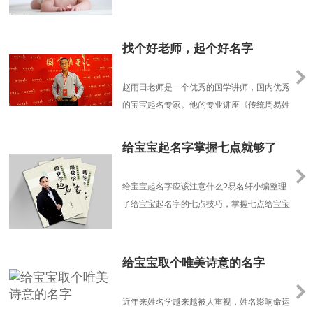
提升个人的人际交往能力。
找个好老师，起个好名字
赵雨田老师是一个优秀的国学讲师，国内优秀
的宝宝起名专家。他的专业讲座《传统周易姓
名学》和《现代家居风水》，颇受大家好评，
很多优秀的起名专家都受益于赵雨田老师的指
给宝宝起名字掌握七点就够了
导和帮助。宝宝起名太原起名太原周易起名太
原八字起名太原宝宝起名他发表过很多的关于
给宝宝起名字应该注意什么?易名轩小编整理
给宝宝起名字的专业文章，曾发表《跟我学起
了给宝宝起名字的七点技巧，掌握七点给宝宝
名》专著一部，......
起名字的技巧，轻松给宝宝起个好名字。给宝
宝起名字需要掌握的七点技巧一、给宝宝起名
字不选多音字。小女孩董茜(音“倩”)一入学第
给宝宝取个唯美诗意的名字
一次点名，老师叫她董“西”，小伙伴就给她起
了绰号。专家指出，多音字让人读起来无所适
近年来姓名学越来越被人重视，姓名影响命运
从，起名时......