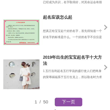
已经成为共识，名字取得好，对其命运会有很
大的帮扶作用，效果是吉处更吉凶处不凶。命
理是最根本的人的命注定了一些信息，有好
起名应该怎么起
的，也有坏的。一个好的名字可以把好的信息
引发出来，避免坏的信息发作；相反，不恰当
想真正给宝宝起个好的名字，首先得知道一个
的名字会把命中一些不好的信息引发出来，好
好名字的标准是什么。一个好的名字不仅仅是
的反而不能引动、......
好听、好记、顺口、没有谐音。更重要的是，
符合孩子的生辰八字命理格局，能够起到帮助
宝宝八字喜用神，抑制八字忌神的作用。那么
2019年出生的宝宝起名字十大方
给宝宝起名字要注意什么细节你知道吗？【起
法
名应该怎么起】：宝宝起名不选多音字。多音
1.五行吉利起名五行学说的盛行使人们把终身
字让人读起来无......
的荣辱祸福系于五行生克上，所以取名时力求
能阴阳谐和、刚柔相济，以便在终身中逢凶化
吉、一帆风顺。再结合个人的生辰八字、命理
中的喜忌、个人的志趣和家庭的风水等等各个
1
/ 50
下一页
方面来考虑，起一个吉利、响亮、走运的好姓
名来陪伴终身。2.出世月份起名准爸妈们也能