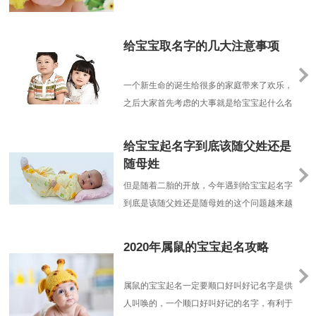
间，出身背景、个体差异
给宝宝取名字的几大注意事项
一个新生命的诞生给很多的家庭带来了欢乐，
之后大家首先考虑的大事就是给宝宝起什么名
字?用什么方法给宝宝起名字?今天我们重点
的和大家聊聊给宝宝起名字的时候应该注意的
给宝宝起名字到底该随父姓还是
几个事项。给宝宝起名字——首先不要过于粗
随母姓
俗以前咱们很多老人没有什么文化，给宝宝起
但是随着二胎的开放，今年遇到给宝宝起名字
名字也大多不经过斟酌，随随便便看到什么就
到底是该随父姓还是随母姓的这个问题越来越
给宝宝起名字叫什......
多，作为一个宝宝起名专家社会学者，这就引
发了我很多的思考，发现这个问题看似简单，
2020年属鼠的宝宝起名攻略
实则不然，因为这不仅是一个家庭问题，更是
个社会问题。
属鼠的宝宝起名一定要顺口好叫好记名字是供
人叫唤的，一个顺口好叫好记的名字，有利于