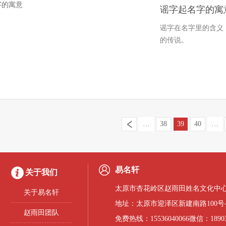
谣字起名字的寓
谣字在名字里的含义
的传说。
…
38
39
40
…
易名轩
关于我们
太原市杏花岭区赵雨田姓名文化中心
关于易名轩
地址：太原市迎泽区新建南路100号
赵雨田团队
免费热线：15536040066微信：18903