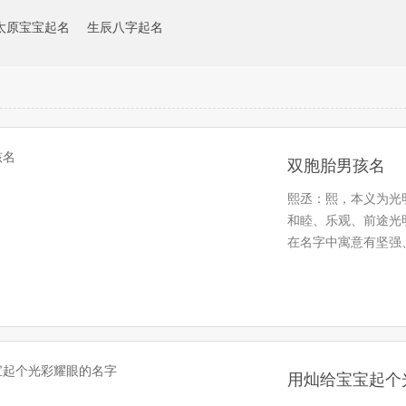
太原宝宝起名
生辰八字起名
双胞胎男孩名
熙丞：熙，本义为光
和睦、乐观、前途光
在名字中寓意有坚强
名远播…
用灿给宝宝起个