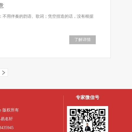
意
：不用伴奏的韵语、歌词；凭空捏造的话，没有根据
了解详情
专家微信号
 版权所有
-易名轩
435945