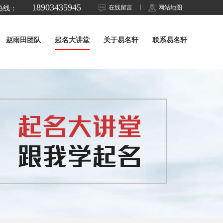
18903435945
在线留言
丨
网站地图
热线：
赵雨田团队
起名大讲堂
关于易名轩
联系易名轩