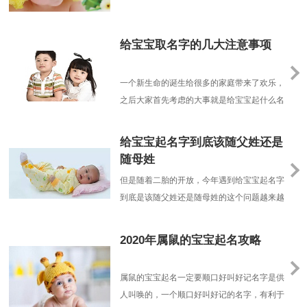
间，出身背景、个体差异
给宝宝取名字的几大注意事项
一个新生命的诞生给很多的家庭带来了欢乐，
之后大家首先考虑的大事就是给宝宝起什么名
字?用什么方法给宝宝起名字?今天我们重点
的和大家聊聊给宝宝起名字的时候应该注意的
给宝宝起名字到底该随父姓还是
几个事项。给宝宝起名字——首先不要过于粗
随母姓
俗以前咱们很多老人没有什么文化，给宝宝起
但是随着二胎的开放，今年遇到给宝宝起名字
名字也大多不经过斟酌，随随便便看到什么就
到底是该随父姓还是随母姓的这个问题越来越
给宝宝起名字叫什......
多，作为一个宝宝起名专家社会学者，这就引
发了我很多的思考，发现这个问题看似简单，
2020年属鼠的宝宝起名攻略
实则不然，因为这不仅是一个家庭问题，更是
个社会问题。
属鼠的宝宝起名一定要顺口好叫好记名字是供
人叫唤的，一个顺口好叫好记的名字，有利于