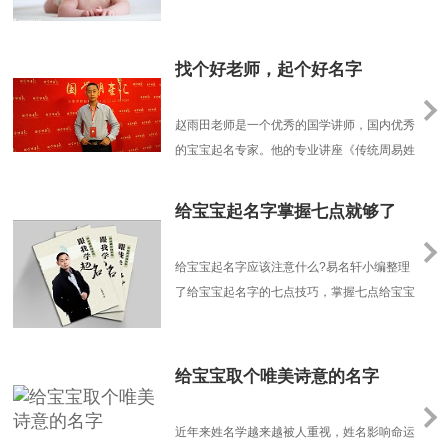
提升个人的人际交往能力。
找个好老师，起个好名字
赵雨田老师是一个优秀的国学讲师，国内优秀
的宝宝起名专家。他的专业讲座《传统周易姓
名学》和《现代家居风水》，颇受大家好评，
很多优秀的起名专家都受益于赵雨田老师的指
给宝宝起名字掌握七点就够了
导和帮助。宝宝起名太原起名太原周易起名太
原八字起名太原宝宝起名他发表过很多的关于
给宝宝起名字应该注意什么?易名轩小编整理
给宝宝起名字的专业文章，曾发表《跟我学起
了给宝宝起名字的七点技巧，掌握七点给宝宝
名》专著一部，......
起名字的技巧，轻松给宝宝起个好名字。给宝
宝起名字需要掌握的七点技巧一、给宝宝起名
字不选多音字。小女孩董茜(音“倩”)一入学第
给宝宝取个唯美诗意的名字
一次点名，老师叫她董“西”，小伙伴就给她起
了绰号。专家指出，多音字让人读起来无所适
近年来姓名学越来越被人重视，姓名影响命运
从，起名时......