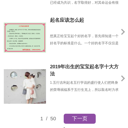
已经成为共识，名字取得好，对其命运会有很
大的帮扶作用，效果是吉处更吉凶处不凶。命
理是最根本的人的命注定了一些信息，有好
起名应该怎么起
的，也有坏的。一个好的名字可以把好的信息
引发出来，避免坏的信息发作；相反，不恰当
想真正给宝宝起个好的名字，首先得知道一个
的名字会把命中一些不好的信息引发出来，好
好名字的标准是什么。一个好的名字不仅仅是
的反而不能引动、......
好听、好记、顺口、没有谐音。更重要的是，
符合孩子的生辰八字命理格局，能够起到帮助
宝宝八字喜用神，抑制八字忌神的作用。那么
2019年出生的宝宝起名字十大方
给宝宝起名字要注意什么细节你知道吗？【起
法
名应该怎么起】：宝宝起名不选多音字。多音
1.五行吉利起名五行学说的盛行使人们把终身
字让人读起来无......
的荣辱祸福系于五行生克上，所以取名时力求
能阴阳谐和、刚柔相济，以便在终身中逢凶化
吉、一帆风顺。再结合个人的生辰八字、命理
中的喜忌、个人的志趣和家庭的风水等等各个
1
/ 50
下一页
方面来考虑，起一个吉利、响亮、走运的好姓
名来陪伴终身。2.出世月份起名准爸妈们也能