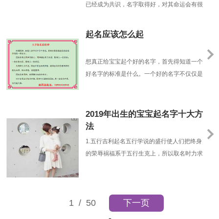
已经成为共识，名字取得好，对其命运会有很
大的帮扶作用，效果是吉处更吉凶处不凶。命
理是最根本的人的命注定了一些信息，有好
起名应该怎么起
的，也有坏的。一个好的名字可以把好的信息
引发出来，避免坏的信息发作；相反，不恰当
想真正给宝宝起个好的名字，首先得知道一个
的名字会把命中一些不好的信息引发出来，好
好名字的标准是什么。一个好的名字不仅仅是
的反而不能引动、......
好听、好记、顺口、没有谐音。更重要的是，
符合孩子的生辰八字命理格局，能够起到帮助
宝宝八字喜用神，抑制八字忌神的作用。那么
2019年出生的宝宝起名字十大方
给宝宝起名字要注意什么细节你知道吗？【起
法
名应该怎么起】：宝宝起名不选多音字。多音
1.五行吉利起名五行学说的盛行使人们把终身
字让人读起来无......
的荣辱祸福系于五行生克上，所以取名时力求
能阴阳谐和、刚柔相济，以便在终身中逢凶化
吉、一帆风顺。再结合个人的生辰八字、命理
中的喜忌、个人的志趣和家庭的风水等等各个
1
/ 50
下一页
方面来考虑，起一个吉利、响亮、走运的好姓
名来陪伴终身。2.出世月份起名准爸妈们也能