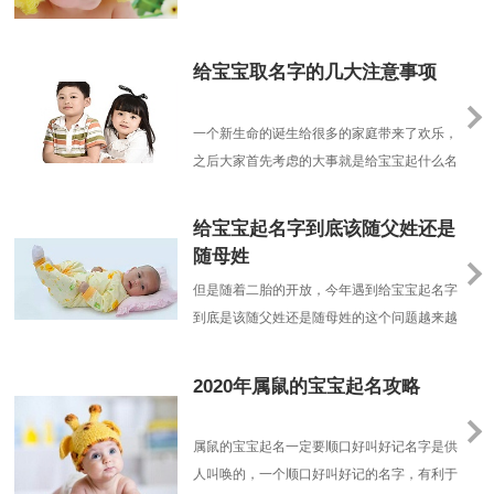
间，出身背景、个体差异
给宝宝取名字的几大注意事项
一个新生命的诞生给很多的家庭带来了欢乐，
之后大家首先考虑的大事就是给宝宝起什么名
字?用什么方法给宝宝起名字?今天我们重点
的和大家聊聊给宝宝起名字的时候应该注意的
给宝宝起名字到底该随父姓还是
几个事项。给宝宝起名字——首先不要过于粗
随母姓
俗以前咱们很多老人没有什么文化，给宝宝起
但是随着二胎的开放，今年遇到给宝宝起名字
名字也大多不经过斟酌，随随便便看到什么就
到底是该随父姓还是随母姓的这个问题越来越
给宝宝起名字叫什......
多，作为一个宝宝起名专家社会学者，这就引
发了我很多的思考，发现这个问题看似简单，
2020年属鼠的宝宝起名攻略
实则不然，因为这不仅是一个家庭问题，更是
个社会问题。
属鼠的宝宝起名一定要顺口好叫好记名字是供
人叫唤的，一个顺口好叫好记的名字，有利于