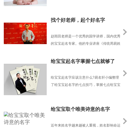
提升个人的人际交往能力。
找个好老师，起个好名字
赵雨田老师是一个优秀的国学讲师，国内优秀
的宝宝起名专家。他的专业讲座《传统周易姓
名学》和《现代家居风水》，颇受大家好评，
很多优秀的起名专家都受益于赵雨田老师的指
给宝宝起名字掌握七点就够了
导和帮助。宝宝起名太原起名太原周易起名太
原八字起名太原宝宝起名他发表过很多的关于
给宝宝起名字应该注意什么?易名轩小编整理
给宝宝起名字的专业文章，曾发表《跟我学起
了给宝宝起名字的七点技巧，掌握七点给宝宝
名》专著一部，......
起名字的技巧，轻松给宝宝起个好名字。给宝
宝起名字需要掌握的七点技巧一、给宝宝起名
字不选多音字。小女孩董茜(音“倩”)一入学第
给宝宝取个唯美诗意的名字
一次点名，老师叫她董“西”，小伙伴就给她起
了绰号。专家指出，多音字让人读起来无所适
近年来姓名学越来越被人重视，姓名影响命运
从，起名时......