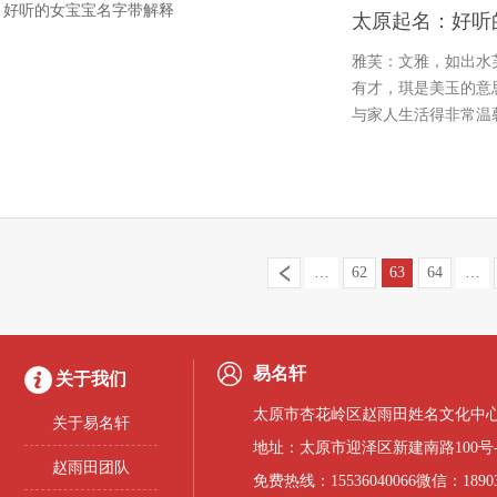
太原起名：好听
雅芙：文雅，如出水
有才，琪是美玉的意
与家人生活得非常温
漂亮美丽…
…
62
63
64
…
易名轩
关于我们
太原市杏花岭区赵雨田姓名文化中心
关于易名轩
地址：太原市迎泽区新建南路100号
赵雨田团队
免费热线：15536040066微信：18903