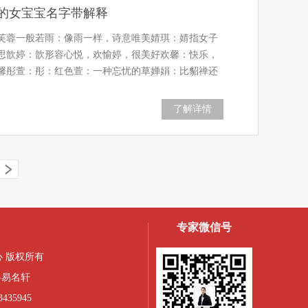
的女宝宝名字带解释
芙蓉一般若雨：像雨一样，诗意唯美婧琪：婧指女子
思歆婷：歆形容心悦，欢愉婷，很美好欢馨：快乐，
馨彤萱：彤：红色萱：一种忘忧的草婵娟：比貂禅还
了解详情
专家微信号
 版权所有
-易名轩
435945