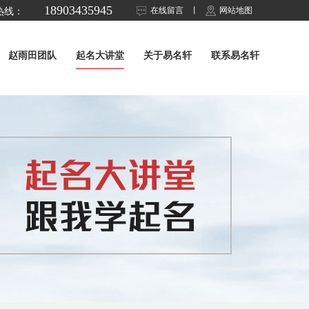
18903435945
在线留言
丨
网站地图
热线：
赵雨田团队
起名大讲堂
关于易名轩
联系易名轩