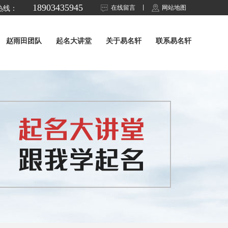
18903435945
在线留言
丨
网站地图
热线：
赵雨田团队
起名大讲堂
关于易名轩
联系易名轩