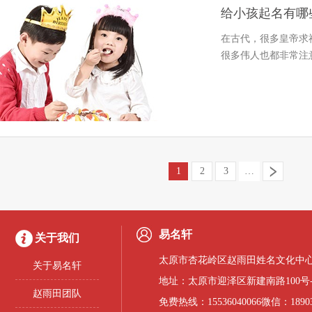
给小孩起名有哪
在古代，很多皇帝求
很多伟人也都非常注
1
2
3
…
易名轩
关于我们
太原市杏花岭区赵雨田姓名文化中心
关于易名轩
地址：太原市迎泽区新建南路100号
赵雨田团队
免费热线：15536040066微信：18903