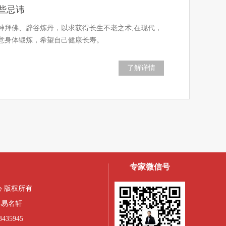
些忌讳
神拜佛、辟谷炼丹，以求获得长生不老之术;在现代，
意身体锻炼，希望自己健康长寿。
了解详情
专家微信号
 版权所有
-易名轩
435945